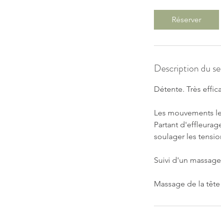
0
m
Réserver
i
n
Description du se
Détente. Très effic
Les mouvements len
Partant d'effleurag
soulager les tensi
Suivi d'un massage
Massage de la tête